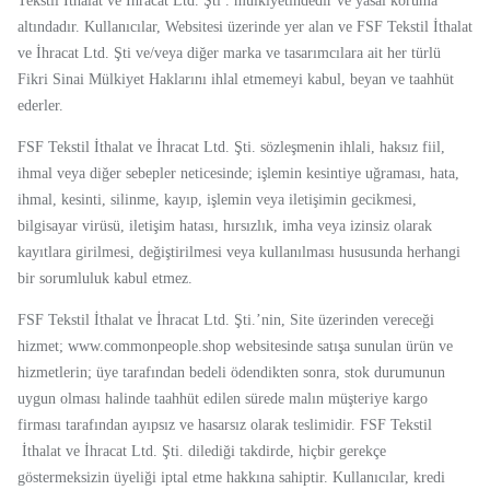
Tekstil
İthalat ve İhracat Ltd. Şti
. mülkiyetindedir ve yasal koruma
altındadır. Kullanıcılar, Websitesi üzerinde yer alan ve FSF Tekstil
İthalat
ve İhracat Ltd. Şti
ve/veya diğer marka ve tasarımcılara ait her türlü
Fikri Sinai Mülkiyet Haklarını ihlal etmemeyi kabul, beyan ve taahhüt
ederler.
FSF Tekstil
İthalat ve İhracat Ltd. Şti.
sözleşmenin ihlali, haksız fiil,
ihmal veya diğer sebepler neticesinde; işlemin kesintiye uğraması, hata,
ihmal, kesinti, silinme, kayıp, işlemin veya iletişimin gecikmesi,
bilgisayar virüsü, iletişim hatası, hırsızlık, imha veya izinsiz olarak
kayıtlara girilmesi, değiştirilmesi veya kullanılması hususunda herhangi
bir sorumluluk kabul etmez.
FSF Tekstil
İthalat ve İhracat Ltd. Şti
.’nin, Site üzerinden vereceği
hizmet; www.commonpeople.shop websitesinde satışa sunulan ürün ve
hizmetlerin; üye tarafından bedeli ödendikten sonra, stok durumunun
uygun olması halinde taahhüt edilen sürede malın müşteriye kargo
firması tarafından ayıpsız ve hasarsız olarak teslimidir. FSF Tekstil
İthalat ve İhracat Ltd. Şti.
dilediği takdirde, hiçbir gerekçe
göstermeksizin üyeliği iptal etme hakkına sahiptir. Kullanıcılar, kredi