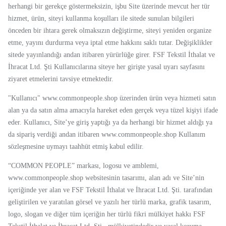
herhangi bir gerekçe göstermeksizin, işbu Site üzerinde mevcut her tür
hizmet, ürün, siteyi kullanma koşulları ile sitede sunulan bilgileri
önceden bir ihtara gerek olmaksızın değiştirme, siteyi yeniden organize
etme, yayını durdurma veya iptal etme hakkını saklı tutar. Değişiklikler
sitede yayınlandığı andan itibaren yürürlüğe girer. FSF Tekstil
İthalat ve
İhracat Ltd. Şti
Kullanıcılarına siteye her girişte yasal uyarı sayfasını
ziyaret etmelerini tavsiye etmektedir.
"Kullanıcı" www.commonpeople.shop üzerinden ürün veya hizmeti satın
alan ya da satın alma amacıyla hareket eden gerçek veya tüzel kişiyi ifade
eder. Kullanıcı, Site’ye giriş yaptığı ya da herhangi bir hizmet aldığı ya
da sipariş verdiği andan itibaren www.commonpeople.shop Kullanım
sözleşmesine uymayı taahhüt etmiş kabul edilir.
“COMMON PEOPLE” markası, logosu ve amblemi,
www.commonpeople.shop websitesinin tasarımı, alan adı ve Site’nin
içeriğinde yer alan ve FSF Tekstil
İthalat ve İhracat Ltd. Şti
. tarafından
geliştirilen ve yaratılan görsel ve yazılı her türlü marka, grafik tasarım,
logo, slogan ve diğer tüm içeriğin her türlü fikri mülkiyet hakkı FSF