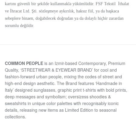
kartını güvenli bir şekilde kullanmakla yükümlüdür. FSF Tekstil
İthalat
ve İhracat Ltd. Şti.
sözleşmeye aykırılık, haksız fiil, ya da başkaca
sebeplere binaen, doğabilecek doğrudan ya da dolaylı hiçbir zarardan
sorumlu değildir.
COMMON PEOPLE
is an Izmir-based Contemporary, Premium
Quality, ‘STREETWEAR & EYEWEAR BRAND’ for cool and
fashion-forward urban people, mixing the codes of street and
high-end design aesthetic. The Brand features ‘Handmade in
Italy’ designed sunglasses, graphic print t-shirts with bold prints,
deep messages and symbolism; oversizess shoodies &
sweatshirts in unique color palettes with recognisably iconic
details, releasing new items as Limited Edition to seasonal
collections.