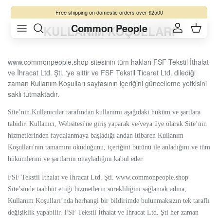
Skip to content
Free shipping
on domestic orders over ₺2500
Common People
KULLANIM KOŞULLARI
Account
Cart
www.commonpeople.shop sitesinin tüm hakları FSF Tekstil İthalat
ve İhracat Ltd. Şti. ‘ye aittir ve FSF Tekstil Ticaret Ltd.
dilediği
zaman Kullanım Koşulları sayfasının içeriğini güncelleme yetkisini
saklı tutmaktadır.
Site’nin Kullanıcılar tarafından kullanımı aşağıdaki hüküm ve şartlara
tabidir. Kullanıcı, Websitesi'ne giriş yaparak ve/veya üye olarak Site’nin
hizmetlerinden faydalanmaya başladığı andan itibaren Kullanım
Koşulları'nın tamamını okuduğunu, içeriğini bütünü ile anladığını ve tüm
hükümlerini ve şartlarını onayladığını kabul eder.
FSF Tekstil
İthalat ve İhracat Ltd. Şti
. www.commonpeople.shop
Site’sinde taahhüt ettiği hizmetlerin sürekliliğini sağlamak adına,
Kullanım Koşulları’nda herhangi bir bildirimde bulunmaksızın tek taraflı
değişiklik yapabilir. FSF Tekstil
İthalat ve İhracat Ltd. Şti
her zaman