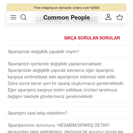
Skip to content
Free shipping
on domestic orders over ₺2500
Common People
SIPARIŞ & ÖDEME
Account
Cart
SIKÇA SORULAN SORULAR
Siparişimde değişiklik yapabilir miyim?
Siparişinizin içerisinde değişiklik yapılamamaktadır.
Siparişinizde değişiklik yapmak isterseniz eğer siparişiniz
kargoya verilmediyse eski siparişinizin ödemesi iade edilir.
Daha sonra tekrar yeni bir sipariş oluşturmanız gerekmektedir.
Eğer siparişiniz kargoya teslim edildiyse ürünleri tarafımıza
değişim talebiyle göndermeniz gerekmektedir.
Siparişimi nasıl takip edebilirim?
Siparişlerinizin durumunu “HESABIM/SİPARİŞ DETAYI”
ekranından takip edebilirsiniz. Herhangi bir sorunuz olursa ise