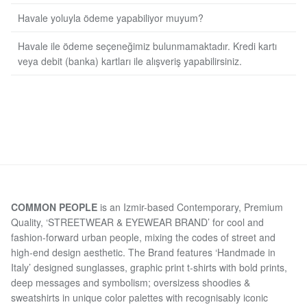
Havale yoluyla ödeme yapabiliyor muyum?
Havale ile ödeme seçeneğimiz bulunmamaktadır. Kredi kartı
veya debit (banka) kartları ile alışveriş yapabilirsiniz.
COMMON PEOPLE
is an Izmir-based Contemporary, Premium
Quality, ‘STREETWEAR & EYEWEAR BRAND’ for cool and
fashion-forward urban people, mixing the codes of street and
high-end design aesthetic. The Brand features ‘Handmade in
Italy’ designed sunglasses, graphic print t-shirts with bold prints,
deep messages and symbolism; oversizess shoodies &
sweatshirts in unique color palettes with recognisably iconic